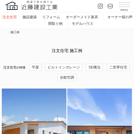
注文住宅
施設建築
リフォーム
オーダーメイド家具
オーナー様の声
間取り例
モデルハウス
施工例
注文住宅 施工例
平屋
ビルトインガレージ
SE構法
二世帯住宅
注文住宅
の特徴
全館空調