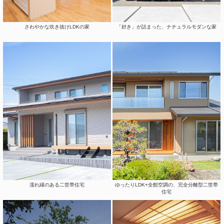
さわやかな吹き抜けLDKの家
「好き」が詰まった、ナチュラルモダンな家
濡れ縁のある二世帯住宅
ゆったりLDK+全館空調の、完全分離型二世帯
住宅