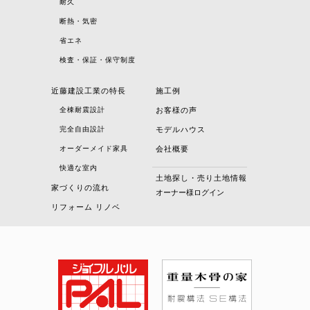
耐久
断熱・気密
省エネ
検査・保証・保守制度
近藤建設工業の特長
施工例
全棟耐震設計
お客様の声
完全自由設計
モデルハウス
オーダーメイド家具
会社概要
快適な室内
土地探し・売り土地情報
家づくりの流れ
オーナー様ログイン
リフォーム リノベ