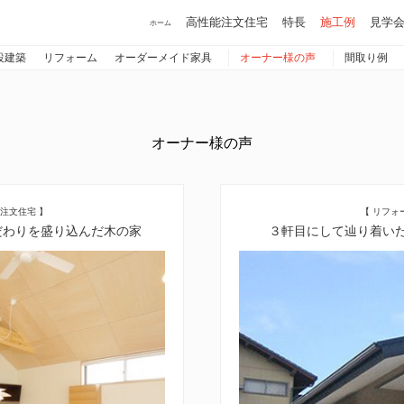
高性能注文住宅
特長
施工例
見学
ホーム
設建築
リフォーム
オーダーメイド家具
オーナー様の声
間取り例
オーナー様の声
築注文住宅 】
【 リフォ
だわりを盛り込んだ木の家
３軒目にして辿り着い